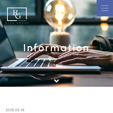
内
容
を
ス
キ
ッ
お知らせ
プ
Information
2026.05.18