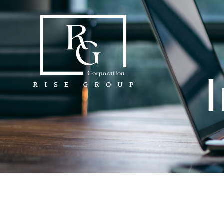
内
容
を
ス
キ
ッ
プ